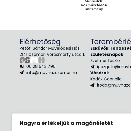
Elérhetőség
Terembérlé
Petőfi Sándor Művelődési Ház
Esküvők, rendezv
2141 Csömör, Vörösmarty utca 1.
születésnapok
Szeltner László
06 28 543 790
igazgato@muvh
info@muvhazcsomor.hu
Vásárok
Kadók Gabriella
iroda@muvhazc
Nagyra értékeljük a magánéletét