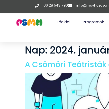
06 28 543 790
info@muvhazcsom
Főoldal
Programok
Nap:
2024. január
A Csömöri Teátristák a