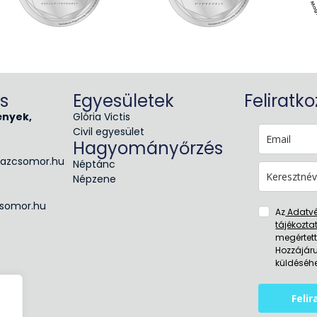
s
Egyesületek
Feliratk
ények,
Glória Victis
Civil egyesület
Hagyományőrzés
azcsomor.hu
Néptánc
Népzene
somor.hu
Az
Adatv
tájékozta
megértet
Hozzájáru
küldéséhe
Feli