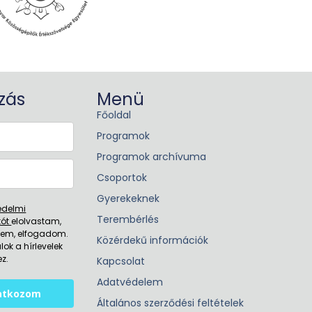
ozás
Menü
Főoldal
Programok
Programok archívuma
Csoportok
Gyerekeknek
édelmi
Terembérlés
tót
elolvastam,
tem, elfogadom.
Közérdekű információk
lok a hírlevelek
z.
Kapcsolat
Adatvédelem
ratkozom
Általános szerződési feltételek