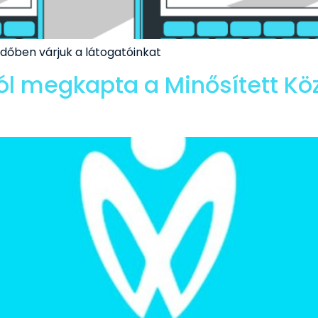
 időben várjuk a látogatóinkat
ól megkapta a Minősített K