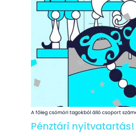
A főleg csömöri tagokból álló csoport számo
Pénztári nyitvatartás!