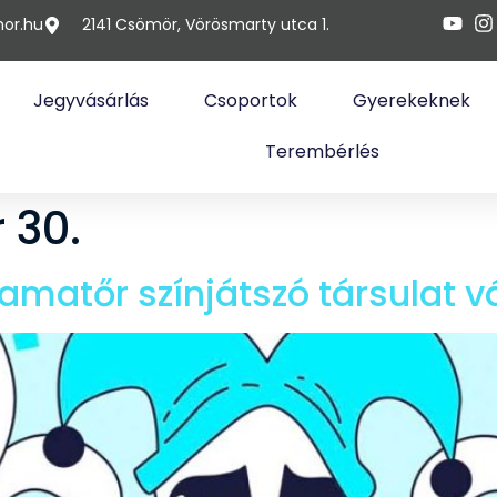
or.hu
2141 Csömör, Vörösmarty utca 1.
Jegyvásárlás
Csoportok
Gyerekeknek
Terembérlés
 30.
matőr színjátszó társulat vár