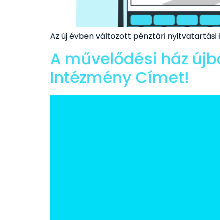
Az új évben változott pénztári nyitvatartási
A művelődési ház újb
Intézmény Címet!