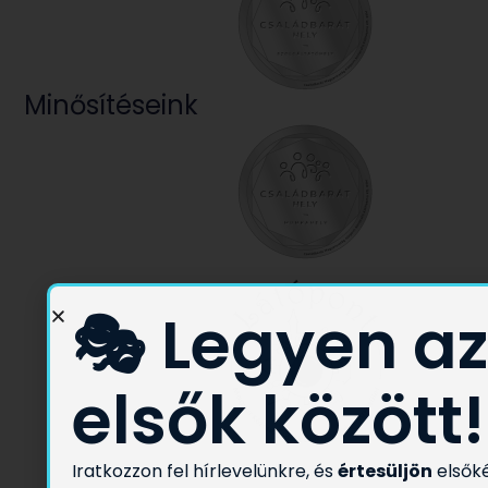
Minősítéseink
🎭 Legyen az
elsők között!
Iratkozzon fel hírlevelünkre, és
értesüljön
elsők