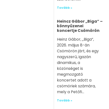
Tovább »
Heincz Gábor „Biga” –
könnyűzenei
koncertje Csömörön
Heinz Gábor, „Biga”,
2026. május 8-án
Csömörön járt, és egy
nagyszerű, igazán
dinamikus, a
közönséget is
megmozgató
koncertet adott a
csömöriek számára,
mely a Petőfi
Tovább »