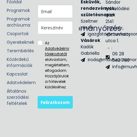
Főoldal
Glória
Esküvők,
Sándor
Victis
rendezvények,
Művelődési
Programok
Civil
születésnapok
Ház
Programok
egyesület
Szeltner
2141
archívuma
Hagyományőrzés
László
Csömör,
Csoportok
igazgato@muvhazcso
Vörösmarty
Néptánc
Vásárok
utca 1.
Népzene
Gyerekeknek
Az
Kadók
Adatvédelmi
Terembérlés
Gabriella
06 28
tájékoztatót
Közérdekű
iroda@muvhazcsomor
elolvastam,
543 790
információk
megértettem,
info@muvh
elfogadom.
Kapcsolat
Hozzájárulok
a hírlevelek
Adatvédelem
küldéséhez.
Általános
szerződési
Feliratkozom
feltételek