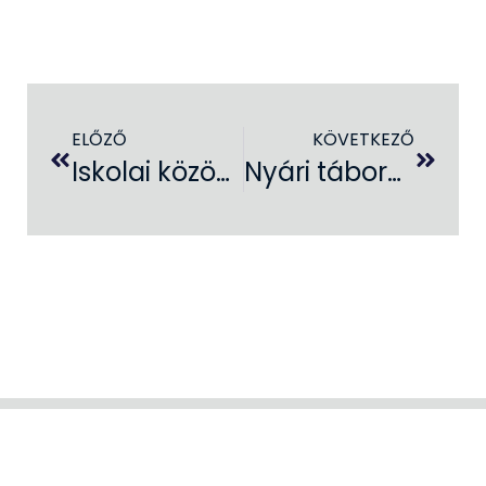
ELŐZŐ
KÖVETKEZŐ
Iskolai közösségi szolgálat lehetősége a művelődési házban
Nyári táborok a művelődési házban