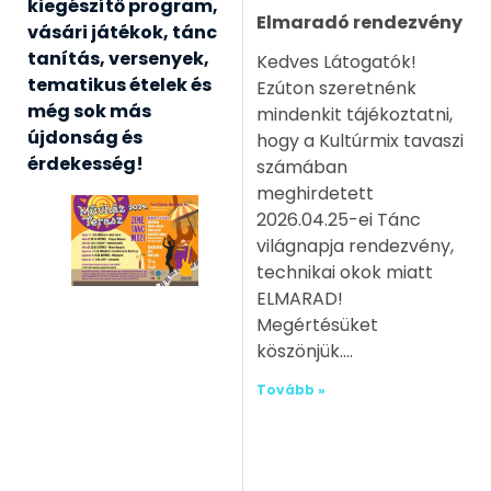
kiegészítő program,
Elmaradó rendezvény
vásári játékok, tánc
tanítás, versenyek,
Kedves Látogatók!
tematikus ételek és
Ezúton szeretnénk
még sok más
mindenkit tájékoztatni,
újdonság és
hogy a Kultúrmix tavaszi
érdekesség!
számában
meghirdetett
2026.04.25-ei Tánc
világnapja rendezvény,
technikai okok miatt
ELMARAD!
Megértésüket
köszönjük.
Tovább »