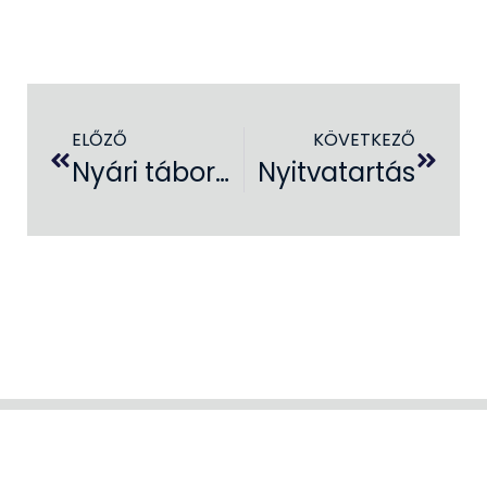
ELŐZŐ
KÖVETKEZŐ
Nyári táborok a művelődési házban
Nyitvatartás