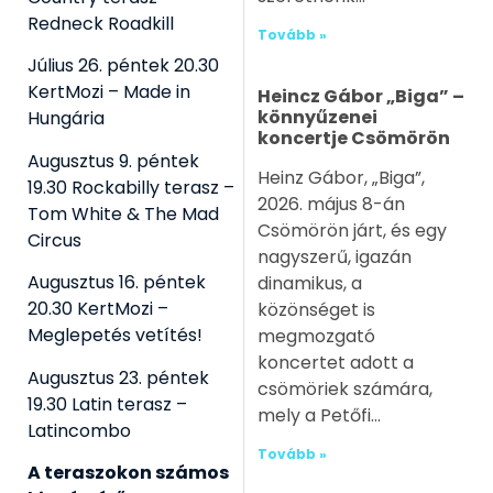
Redneck Roadkill
Tovább »
Július 26. péntek 20.30
KertMozi – Made in
Heincz Gábor „Biga” –
könnyűzenei
Hungária
koncertje Csömörön
Augusztus 9. péntek
Heinz Gábor, „Biga”,
19.30 Rockabilly terasz –
2026. május 8-án
Tom White & The Mad
Csömörön járt, és egy
Circus
nagyszerű, igazán
Augusztus 16. péntek
dinamikus, a
20.30 KertMozi –
közönséget is
Meglepetés vetítés!
megmozgató
koncertet adott a
Augusztus 23. péntek
csömöriek számára,
19.30 Latin terasz –
mely a Petőfi
Latincombo
Tovább »
A teraszokon számos