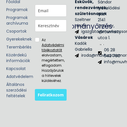
Főoldal
Glória
Esküvők,
Sándor
Victis
rendezvények,
Művelődési
Programok
Civil
születésnapok
Ház
Programok
egyesület
Szeltner
2141
archívuma
Hagyományőrzés
László
Csömör,
Csoportok
igazgato@muvhazcso
Vörösmarty
Néptánc
Vásárok
utca 1.
Népzene
Gyerekeknek
Az
Kadók
Adatvédelmi
Terembérlés
Gabriella
06 28
tájékoztatót
Közérdekű
iroda@muvhazcsomor
elolvastam,
543 790
információk
megértettem,
info@muvh
elfogadom.
Kapcsolat
Hozzájárulok
a hírlevelek
Adatvédelem
küldéséhez.
Általános
szerződési
Feliratkozom
feltételek