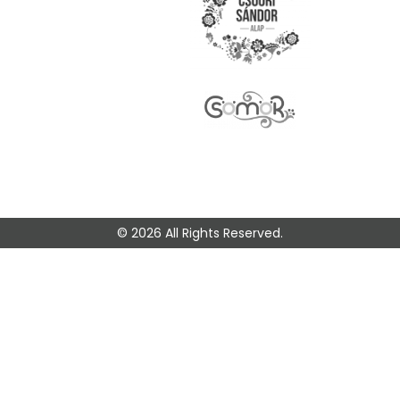
© 2026 All Rights Reserved.
🎭 Legyen az
elsők között!