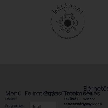
Elérhető
Menü
Feliratkozás
Egyesületek
Terembérlés
Petőfi
Főoldal
Glória
Esküvők,
Sándor
Victis
rendezvények,
Művelődési
Programok