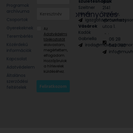
Civil
születésnapok
Ház
Programok
egyesület
Szeltner
2141
archívuma
Hagyományőrzés
László
Csömör,
Csoportok
igazgato@muvhazcso
Vörösmarty
Néptánc
Vásárok
utca 1.
Népzene
Gyerekeknek
Az
Kadók
Adatvédelmi
Terembérlés
Gabriella
06 28
tájékoztatót
Közérdekű
iroda@muvhazcsomor
elolvastam,
543 790
információk
megértettem,
info@muvh
elfogadom.
Kapcsolat
Hozzájárulok
a hírlevelek
Adatvédelem
küldéséhez.
Általános
szerződési
Feliratkozom
feltételek