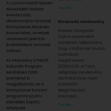
A csömöri Petőfi Sándor
Tovább »
Művelődési Házban
évente több
alkalommal is tartanak
Elmaradó rendezvény
könnyűzenei élőzenés
Kedves Látogatók!
koncerteket, amelyek
Ezúton szeretnénk
rendszerint jelentős
mindenkit tájékoztatni,
érdeklődésre tartanak
hogy a Kultúrmix tavaszi
számot.
számában
Az intézmény a Petőfi
meghirdetett
Kulturális Program
2026.04.25-ei Tánc
keretében több
világnapja rendezvény,
eseményt is
technikai okok miatt
megpályázott, és a
ELMARAD!
könnyűzenei koncert
Megértésüket
programra pozitív
köszönjük.
elbírálást kapott,
Tovább »
amelynek