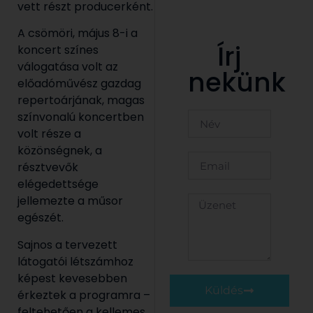
vett részt producerként.
A csömöri, május 8-i a
Írj
koncert színes
válogatása volt az
nekünk
előadóművész gazdag
repertoárjának, magas
színvonalú koncertben
volt része a
közönségnek, a
résztvevők
elégedettsége
jellemezte a műsor
egészét.
Sajnos a tervezett
látogatói létszámhoz
képest kevesebben
Küldés
érkeztek a programra –
feltehetően a kellemes