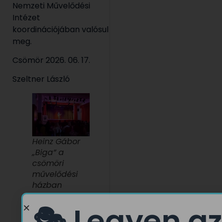
Nemzeti Művelődési
Intézet
koordinációjában valósul
meg.
Csömör 2026. 06. 17.
Szeltner László
Heinz Gábor
„Biga” a
csömöri
művelődési
házban
🎭 Legyen az