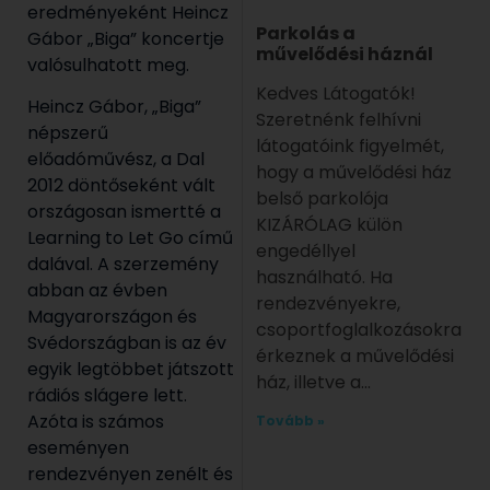
eredményeként Heincz
Parkolás a
Gábor „Biga” koncertje
művelődési háznál
valósulhatott meg.
Kedves Látogatók!
Heincz Gábor, „Biga”
Szeretnénk felhívni
népszerű
látogatóink figyelmét,
előadóművész, a Dal
hogy a művelődési ház
2012 döntőseként vált
belső parkolója
országosan ismertté a
KIZÁRÓLAG külön
Learning to Let Go című
engedéllyel
dalával. A szerzemény
használható. Ha
abban az évben
rendezvényekre,
Magyarországon és
csoportfoglalkozásokra
Svédországban is az év
érkeznek a művelődési
egyik legtöbbet játszott
ház, illetve a
rádiós slágere lett.
Azóta is számos
Tovább »
eseményen
rendezvényen zenélt és