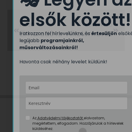
elsők között!
ELŐZŐ
KÖVETKEZŐ
Elmaradó rendezvény
Alkotóművészek pályázata
Iratkozzon fel hírlevelünkre, és
értesüljön
elsők
legújabb
programjainkról,
műsorváltozásainkról!
Havonta csak néhány levelet küldünk!
Az
Adatvédelmi tájékoztatót
elolvastam,
megértettem, elfogadom. Hozzájárulok a hírlevelek
küldéséhez.