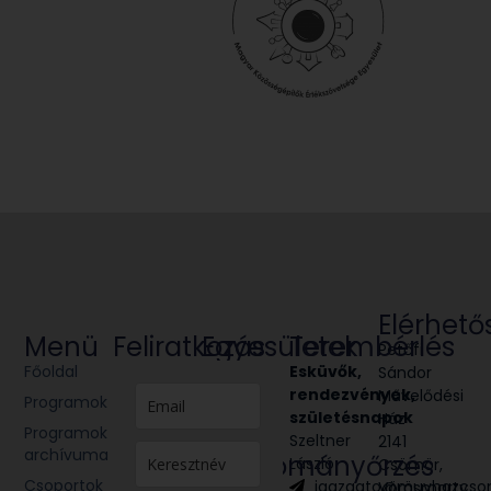
Elérhető
Menü
Feliratkozás
Egyesületek
Terembérlés
Petőfi
Főoldal
Glória
Esküvők,
Sándor
Victis
rendezvények,
Művelődési
Programok
Civil
születésnapok
Ház
Programok
egyesület
Szeltner
2141
archívuma
Hagyományőrzés
László
Csömör,
Csoportok
igazgato@muvhazcso
Vörösmarty
Néptánc