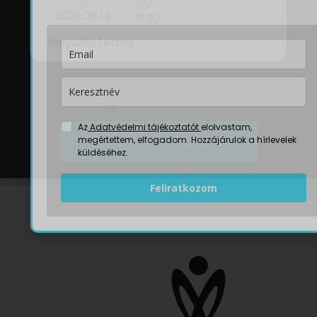
2026.08.14.
19:30
Helyszín: terasz
Az
Adatvédelmi tájékoztatót
elolvastam,
Megnézem a naptárat
megértettem, elfogadom. Hozzájárulok a hírlevelek
küldéséhez.
Feliratkozom