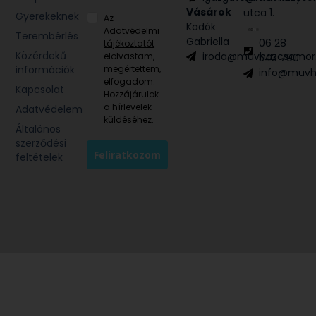
Vásárok
utca 1.
Népzene
Gyerekeknek
Az
Kadók
Adatvédelmi
Terembérlés
Gabriella
06 28
tájékoztatót
Közérdekű
iroda@muvhazcsomor
elolvastam,
543 790
információk
megértettem,
info@muvh
elfogadom.
Kapcsolat
Hozzájárulok
a hírlevelek
Adatvédelem
küldéséhez.
Általános
szerződési
Feliratkozom
feltételek