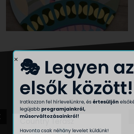
🎭 Legyen az
elsők között!
Iratkozzon fel hírlevelünkre, és
értesüljön
elsők
legújabb
programjainkról,
műsorváltozásainkról!
Country Terasz
Havonta csak néhány levelet küldünk!