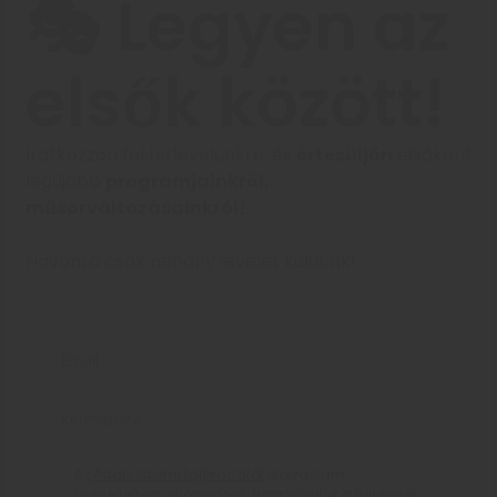
Nagyra értékeljük a magánéletét
Cookie-kat használunk a böngészési élmény javítására,
személyre szabott hirdetések vagy tartalom megjelenítésére,
valamint forgalmunk elemzésére. Az „Összes elfogadása”