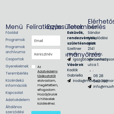
Elérhető
Menü
Feliratkozás
Egyesületek
Terembérlés
Petőfi
Főoldal
Glória Victis
Esküvők,
Sándor
Civil
rendezvények,
Művelődési
Programok
egyesület
születésnapok
Ház
Programok
Hagyományőrzés
Szeltner
2141
archívuma
László
Csömör,
Néptánc
Csoportok
igazgato@muvhazcsomor
Vörösmarty
Népzene
Vásárok
utca 1.
Gyerekeknek
Az
Kadók
Adatvédelmi
Terembérlés
Gabriella
06 28
tájékoztatót
Közérdekű
iroda@muvhazcsomor.h
elolvastam,
543 790
információk
megértettem,
info@muvha
elfogadom.
Kapcsolat
Hozzájárulok
a hírlevelek
Adatvédelem
küldéséhez.
Általános
szerződési
Feliratkozom
feltételek