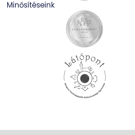
Havonta csak néhány levelet küldünk!
Az
Adatvédelmi tájékoztatót
elolvastam, megértettem,
elfogadom. Hozzájárulok a hírlevelek küldéséhez.
Feliratkozom