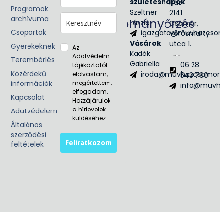
Civil
születésnapok
Ház
Programok
egyesület
Szeltner
2141
archívuma
Hagyományőrzés
László
Csömör,
Csoportok
igazgato@muvhazcso
Vörösmarty
Néptánc
Vásárok
utca 1.
Népzene
Gyerekeknek
Az
Kadók
Adatvédelmi
Terembérlés
Gabriella
06 28
tájékoztatót
Közérdekű
iroda@muvhazcsomor
elolvastam,
543 790
információk
megértettem,
info@muvh
elfogadom.
Kapcsolat
Hozzájárulok
a hírlevelek
Adatvédelem
küldéséhez.
Általános
szerződési
Feliratkozom
feltételek