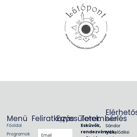
Elérhető
Menü
Feliratkozás
Egyesületek
Terembérlés
Petőfi
Főoldal
Glória
Esküvők,
Sándor
Victis
rendezvények,
Művelődési
Programok