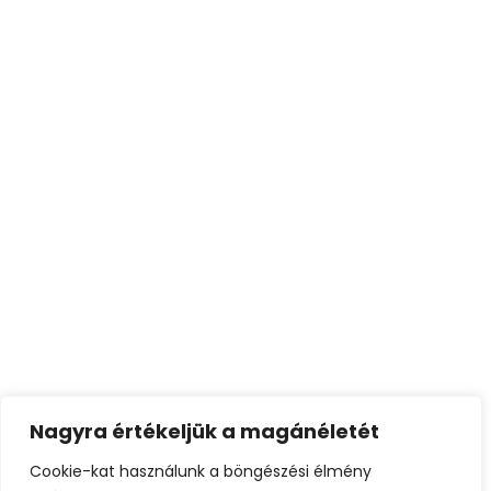
műsorváltozásainkról!
Havonta csak néhány levelet küldünk!
Az
Adatvédelmi tájékoztatót
elolvastam,
megértettem, elfogadom. Hozzájárulok a hírlevelek
küldéséhez.
Feliratkozom
Nagyra értékeljük a magánéletét
Cookie-kat használunk a böngészési élmény