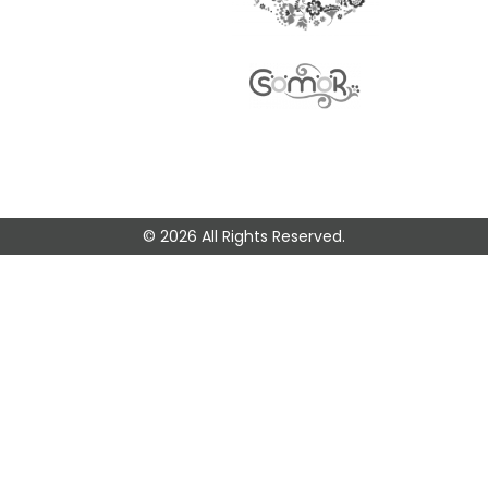
© 2026 All Rights Reserved.
🎭 Legyen az
elsők között!
Iratkozzon fel hírlevelünkre, és
értesüljön
elsőként
legújabb
programjainkról,