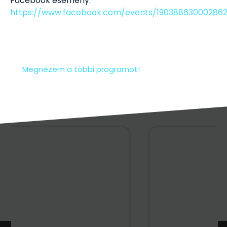
Facebook esemény:
https://www.facebook.com/events/190388630002862
Megnézem a többi programot!