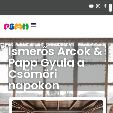
Ismerős Arcok &
Papp Gyula a
Csömöri
napokon