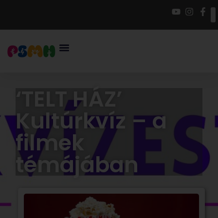
‘TELT HÁZ’
Kultúrkvíz – a
filmek
témájában