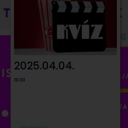
2025.04.04.
19:00
Készülj egy fantasztikus FILM tematikus
kvízestre, amely elhozza a mozi varázsát!
Részletek >>