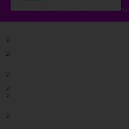
Készülj egy fantasztikus FILM tematikus
kvízestre, amely elhozza a mozi varázsát!
A legikonikusabb filmek, legendás jelenetek,
színészek és díjnyertes alkotások kerülnek
terítékre – garantált filmrajongói élmény!
Helyszín: 2141 Csömör, Vörösmarty u. 1., Petőfi
Sándor Művelődési Ház
Időpont: április 4., péntek, 19:00
Csapatlétszám: Alakítsatok 4-6 fős
csapatokat – hozd a barátokat, kollégákat vagy
a családot, és mérjétek össze a tudásotokat!
JELENTKEZÉS:
https://kvizestek.hu/esemenyek