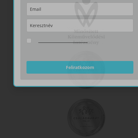
Az
Adatvédelmi tájékoztatót
elolvastam,
megértettem, elfogadom. Hozzájárulok a hírlevelek
küldéséhez.
Feliratkozom
Minősítéseink