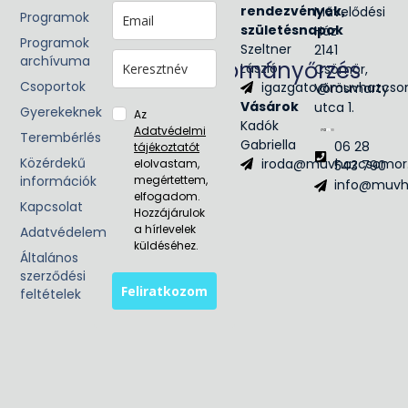
Victis
rendezvények,
Művelődési
Programok
Civil
születésnapok
Ház
Programok
egyesület
Szeltner
2141
archívuma
Hagyományőrzés
László
Csömör,
Csoportok
igazgato@muvhazcso
Vörösmarty
Néptánc
Vásárok
utca 1.
Népzene
Gyerekeknek
Az
Kadók
Adatvédelmi
Terembérlés
Gabriella
06 28
tájékoztatót
Közérdekű
iroda@muvhazcsomor
elolvastam,
543 790
információk
megértettem,
info@muvh
elfogadom.
Kapcsolat
Hozzájárulok
a hírlevelek
Adatvédelem
küldéséhez.
Általános
szerződési
Feliratkozom
feltételek