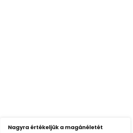
Iratkozzon fel hírlevelünkre, és
értesüljön
elsőként
legújabb
programjainkról,
műsorváltozásainkról!
Havonta csak néhány levelet küldünk!
Az
Adatvédelmi tájékoztatót
elolvastam,
megértettem, elfogadom. Hozzájárulok a hírlevelek
küldéséhez.
Feliratkozom
Nagyra értékeljük a magánéletét