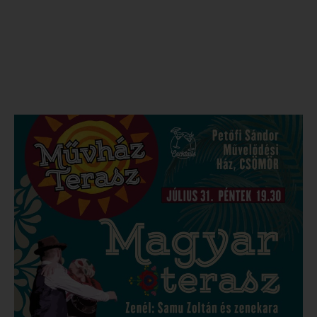
asztalonként.
A rendezvényre étel-ital behozatala TILOS,
fogyasztás az Adry Büfében!
Megnézem a többi programot!