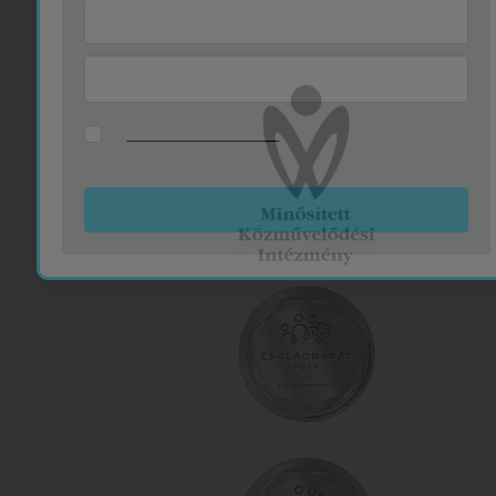
műsorváltozásainkról!
Megnézem a naptárat
Havonta csak néhány levelet küldünk!
Az
Adatvédelmi tájékoztatót
elolvastam,
megértettem, elfogadom. Hozzájárulok a hírlevelek
küldéséhez.
Feliratkozom