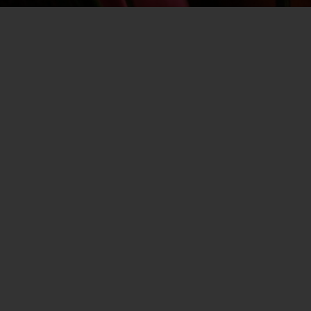
Magyar Terasz – ahol a jókedv hagyomány!
🎶🍷
Egy este, amikor életre kelnek a magyar
hagyományok, és a nevetés, a zene meg a közös
élmények veszik át a főszerepet!
💃
Táncház és tánctanítás
– akár kezdőként is
bekapcsolódhatsz, és megtanulhatod a legszebb
magyar tánclépéseket.
🍾
Fröccsverseny
– vajon ki lesz a terasz
fröccsbajnoka?
👨
Bajuszszépségverseny
– a
legtekintélyesebb, legpödröttebb és
legkülönlegesebb bajuszok megmérettetése