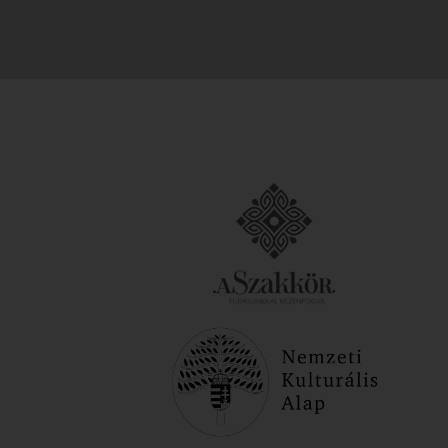
szerződési
Feliratkozom
feltételek
Támogatóink