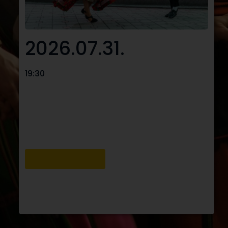
2026.07.31.
19:30
A közkedvelt Magyar Terasz idén
újdonságokkal is várja az érdeklődőket!
Jegyvásárlás >>
Részletek >>