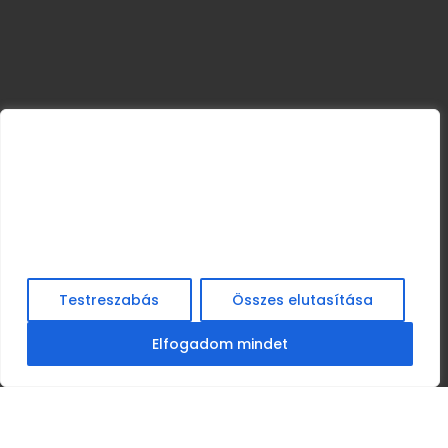
Nagyra értékeljük a magánéletét
Cookie-kat használunk a böngészési élmény
javítására, személyre szabott hirdetések vagy tartalom
megjelenítésére, valamint forgalmunk elemzésére. Az