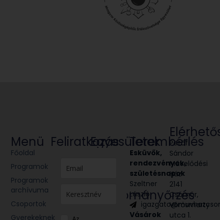
Elérhető
Menü
Feliratkozás
Egyesületek
Terembérlés
Petőfi
Főoldal
Glória
Esküvők,
Sándor
Victis
rendezvények,
Művelődési
Programok
Civil
születésnapok
Ház
Programok
egyesület
Szeltner
2141
archívuma
Hagyományőrzés
László
Csömör,
Csoportok
igazgato@muvhazcso
Vörösmarty
Néptánc
Vásárok
utca 1.
Népzene
Gyerekeknek
Az