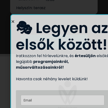
Helyszín: terasz
🎭 Legyen az
elsők között!
Megnézem a naptárat
Iratkozzon fel hírlevelünkre, és
értesüljön
elsők
legújabb
programjainkról,
műsorváltozásainkról!
Havonta csak néhány levelet küldünk!