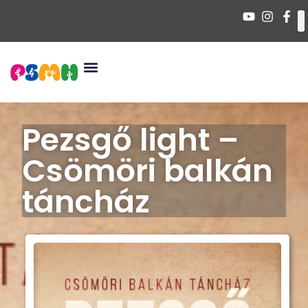
Pezsgő light –
Csömöri balkán
táncház