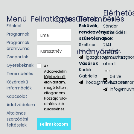
Elérhető
Menü
Feliratkozás
Egyesületek
Terembérlés
Petőfi
Főoldal
Glória
Esküvők,
Sándor
Victis
rendezvények,
Művelődési
Programok
Civil
születésnapok
Ház
Programok
egyesület
Szeltner
2141
archívuma
Hagyományőrzés
László
Csömör,
Csoportok
igazgato@muvhazcso
Vörösmarty
Néptánc
Vásárok
utca 1.
Népzene
Gyerekeknek
Az
Kadók
Adatvédelmi
Terembérlés
Gabriella
06 28
tájékoztatót
Közérdekű
iroda@muvhazcsomor
elolvastam,
543 790
információk
megértettem,
info@muvh
elfogadom.
Kapcsolat
Hozzájárulok
a hírlevelek
Adatvédelem
küldéséhez.
Általános
szerződési
Feliratkozom
feltételek