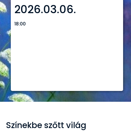
2026.03.06.
18:00
A festőművésznek tempera, akril, akvarell,
olaj technikák mellett az üveg-és
selyemfestés technikával is több alkotása
készült.
Részletek >>