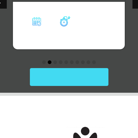
Country Terasz
2026.08.14.
19:30
Helyszín: terasz
Megnézem a naptárat
🎭 Legyen az