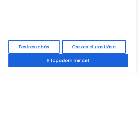
Nagyra értékeljük a magánéletét
Cookie-kat használunk a böngészési élmény
javítására, személyre szabott hirdetések vagy tartalom
megjelenítésére, valamint forgalmunk elemzésére. Az
„Összes elfogadása” gombra kattintva hozzájárul a
cookie-k használatához.
Testreszabás
Összes elutasítása
Elfogadom mindet