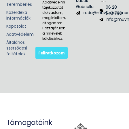
Kadók
Adatvédelmi
Terembérlés
Gabriella
06 28
tájékoztatót
Közérdekű
iroda@muvhazcsomor
elolvastam,
543 790
információk
megértettem,
info@muvh
elfogadom.
Kapcsolat
Hozzájárulok
a hírlevelek
Adatvédelem
küldéséhez.
Általános
szerződési
Feliratkozom
feltételek
Támogatóink