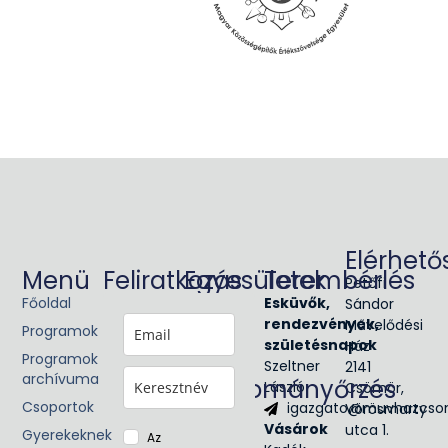
Elérhető
Menü
Feliratkozás
Egyesületek
Terembérlés
Petőfi
Főoldal
Glória
Esküvők,
Sándor
Victis
rendezvények,
Művelődési
Programok
Civil
születésnapok
Ház
Programok
egyesület
Szeltner
2141
archívuma
Hagyományőrzés
László
Csömör,
Csoportok
igazgato@muvhazcso
Vörösmarty
Néptánc
Vásárok
utca 1.
Népzene
Gyerekeknek
Az