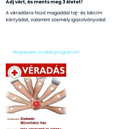
Adj vért, és ments meg 3 életet!
A véradásra hozd magaddal taj- és lakcím
kártyádat, valamint személy igazolványodat.
Megnézem a többi programot!