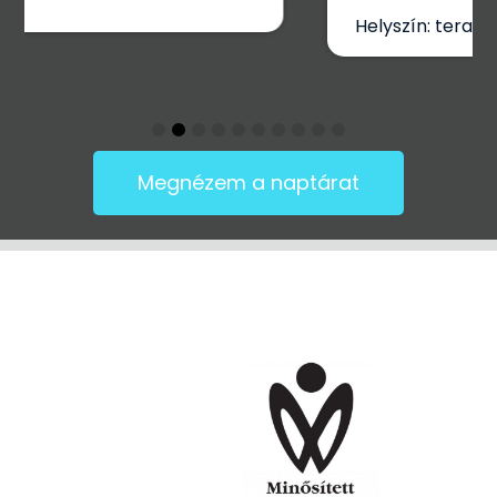
Helyszín: terasz
Megnézem a naptárat