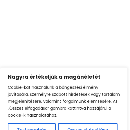
Az
Adatvédelmi tájékoztatót
elolvastam,
megértettem, elfogadom. Hozzájárulok a hírlevelek
küldéséhez.
Feliratkozom
Nagyra értékeljük a magánéletét
Cookie-kat használunk a böngészési élmény
javítására, személyre szabott hirdetések vagy tartalom
megjelenítésére, valamint forgalmunk elemzésére. Az
„Összes elfogadása” gombra kattintva hozzájárul a
cookie-k használatához.
Testreszabás
Összes elutasítása