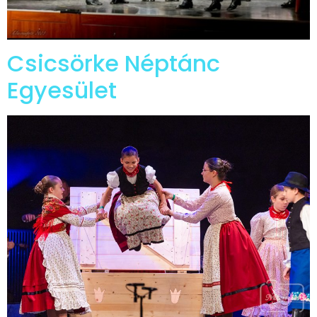
Csicsörke Néptánc
Egyesület