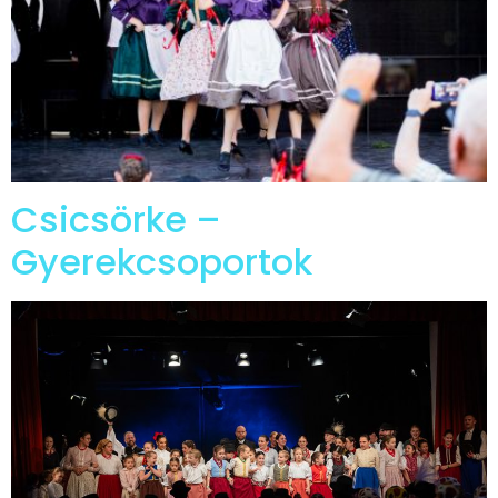
Csicsörke –
Gyerekcsoportok