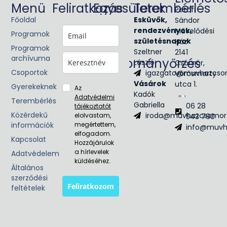
Menü
Feliratkozás
Egyesületek
Terembérlés
Petőfi
Főoldal
Glória
Esküvők,
Sándor
Victis
rendezvények,
Művelődési
Programok
Civil
születésnapok
Ház
Programok
egyesület
Szeltner
2141
archívuma
Hagyományőrzés
László
Csömör,
Csoportok
igazgato@muvhazcso
Vörösmarty
Néptánc
Vásárok
utca 1.
Népzene
Gyerekeknek
Az
Kadók
Adatvédelmi
Terembérlés
Gabriella
06 28
tájékoztatót
Közérdekű
iroda@muvhazcsomor
elolvastam,
543 790
információk
megértettem,
info@muvh
elfogadom.
Kapcsolat
Hozzájárulok
a hírlevelek
Adatvédelem
küldéséhez.
Általános
szerződési
Feliratkozom
feltételek