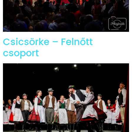
Csicsörke – Felnőtt
csoport