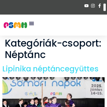
Kategóriák-csoport:
Néptánc
Lipinika néptáncegyüttes