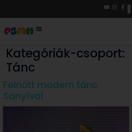
Kategóriák-csoport:
Tánc
Felnőtt modern tánc
Sanyival