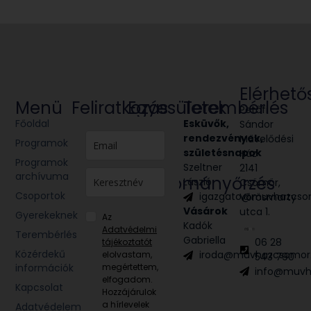
Elérhető
Menü
Feliratkozás
Egyesületek
Terembérlés
Petőfi
Főoldal
Glória
Esküvők,
Sándor
Victis
rendezvények,
Művelődési
Programok
Civil
születésnapok
Ház
Programok
egyesület
Szeltner
2141
archívuma
Hagyományőrzés
László
Csömör,
Csoportok
igazgato@muvhazcso
Vörösmarty
Néptánc
Vásárok
utca 1.
Népzene
Gyerekeknek
Az
Kadók
Adatvédelmi
Terembérlés
Gabriella
06 28
tájékoztatót
Közérdekű
iroda@muvhazcsomor
elolvastam,
543 790
információk
megértettem,
info@muvh
elfogadom.
Kapcsolat
Hozzájárulok
a hírlevelek
Adatvédelem