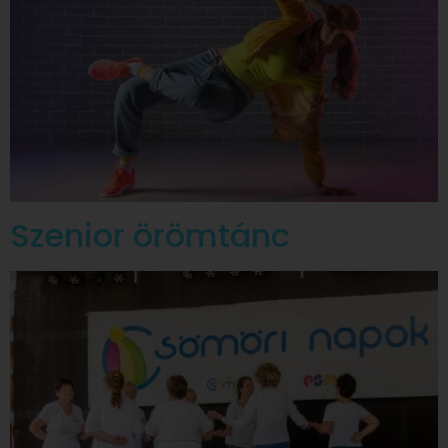
Szenior örömtánc