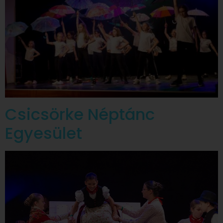
Csicsörke Néptánc
Egyesület