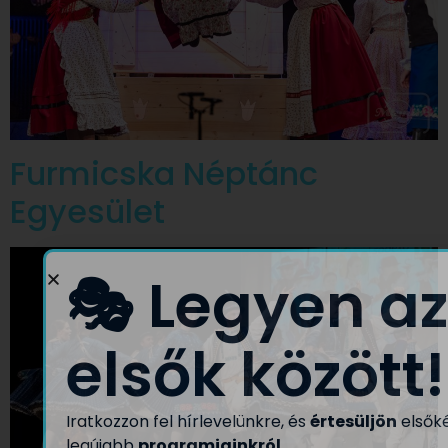
Furmicska Néptánc
Egyesület
🎭 Legyen az
elsők között!
Iratkozzon fel hírlevelünkre, és
értesüljön
elsők
legújabb
programjainkról,