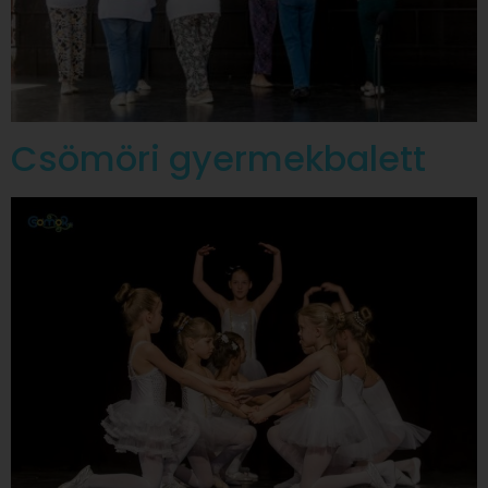
Csömöri gyermekbalett