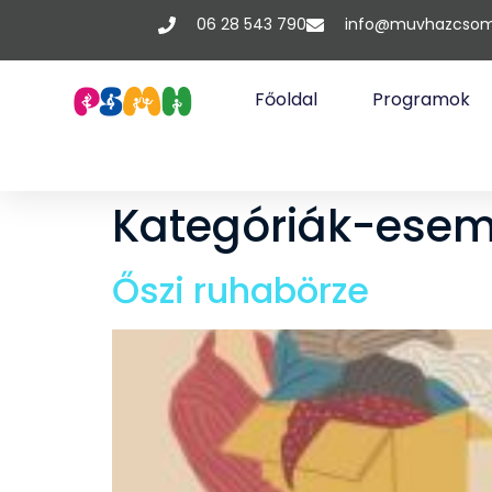
06 28 543 790
info@muvhazcsom
Főoldal
Programok
Kategóriák-ese
Őszi ruhabörze