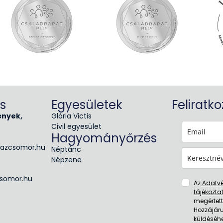
s
Egyesületek
Feliratk
ények,
Glória Victis
Civil egyesület
Hagyományőrzés
azcsomor.hu
Néptánc
Népzene
somor.hu
Az
Adatv
tájékozta
megértet
Hozzájáru
küldéséhe