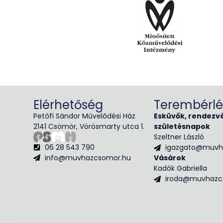
Elérhetőség
Terembérlé
Petőfi Sándor Művelődési Ház
Esküvők, rendezv
2141 Csömör, Vörösmarty utca 1.
születésnapok
Szeltner László
06 28 543 790
igazgato@muvh
info@muvhazcsomor.hu
Vásárok
Kadók Gabriella
iroda@muvhazc