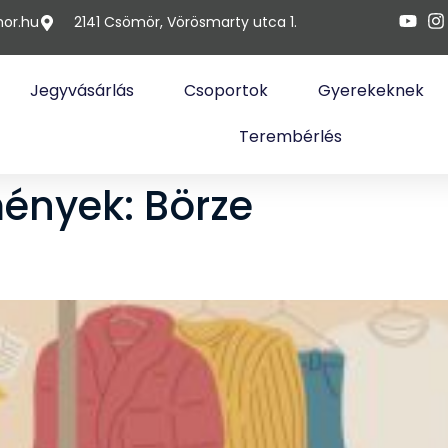
or.hu
2141 Csömör, Vörösmarty utca 1.
Jegyvásárlás
Csoportok
Gyerekeknek
Terembérlés
mények:
Börze