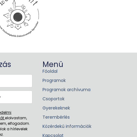
ozás
Menü
Főoldal
Programok
Programok archívuma
Csoportok
Gyerekeknek
édelmi
Terembérlés
tót
elolvastam,
tem, elfogadom.
Közérdekű információk
lok a hírlevelek
z.
Kapcsolat