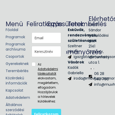
Elérhető
Menü
Feliratkozás
Egyesületek
Terembérlés
Petőfi
Főoldal
Glória
Esküvők,
Sándor
Victis
rendezvények,
Művelődési
Programok
Civil
születésnapok
Ház
Programok
egyesület
Szeltner
2141
archívuma
Hagyományőrzés
László
Csömör,
Csoportok
igazgato@muvhazcso
Vörösmarty
Néptánc
Vásárok
utca 1.
Népzene
Gyerekeknek
Az
Kadók
Adatvédelmi
Terembérlés
Gabriella
06 28
tájékoztatót
Közérdekű
iroda@muvhazcsomor
elolvastam,
543 790
információk
megértettem,
info@muvh
elfogadom.
Kapcsolat
Hozzájárulok
a hírlevelek
Adatvédelem
küldéséhez.
Általános
szerződési
Feliratkozom