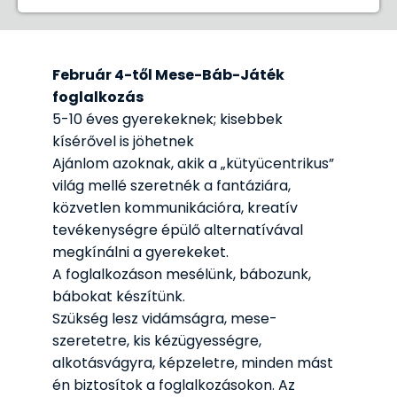
Február 4-től Mese-Báb-Játék
foglalkozás
5-10 éves gyerekeknek; kisebbek
kísérővel is jöhetnek
Ajánlom azoknak, akik a „kütyücentrikus”
világ mellé szeretnék a fantáziára,
közvetlen kommunikációra, kreatív
tevékenységre épülő alternatívával
megkínálni a gyerekeket.
A foglalkozáson mesélünk, bábozunk,
bábokat készítünk.
Szükség lesz vidámságra, mese-
szeretetre, kis kézügyességre,
alkotásvágyra, képzeletre, minden mást
én biztosítok a foglalkozásokon. Az