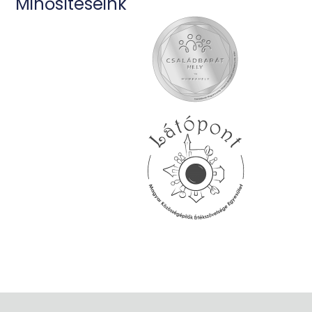
Minősítéseink
Az
Adatvédelmi tájékoztatót
elolvastam,
megértettem, elfogadom. Hozzájárulok a hírlevelek
küldéséhez.
Feliratkozom